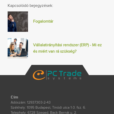
Kapcsolódó bejegyzések:
Fogalomtár
Vállalatirányítási rendszer (ERP) - Mi ez
és miért van rá szükség?
Cím
Adószám: 12937303-2-43
Székhely: 1095 Budapest, Tinódi utca 1-3. fsz. 6.
Telephely: 6728 Szeged, Back Bernát u. 2.