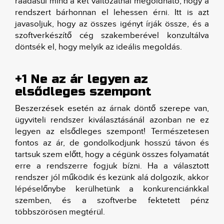
ráadásul mind a két változatnál megoldható, hogy a
rendszert bárhonnan el lehessen érni. Itt is azt
javasoljuk, hogy az összes igényt írják össze, és a
szoftverkészítő cég szakemberével konzultálva
döntsék el, hogy melyik az ideális megoldás.
+1 Ne az ár legyen az
elsődleges szempont
Beszerzések esetén az árnak döntő szerepe van,
ügyviteli rendszer kiválasztásánál azonban ne ez
legyen az elsődleges szempont! Természetesen
fontos az ár, de gondolkodjunk hosszú távon és
tartsuk szem előtt, hogy a cégünk összes folyamatát
erre a rendszerre fogjuk bízni. Ha a választott
rendszer jól működik és kezünk alá dolgozik, akkor
lépéselőnybe kerülhetünk a konkurenciánkkal
szemben, és a szoftverbe fektetett pénz
többszörösen megtérül.