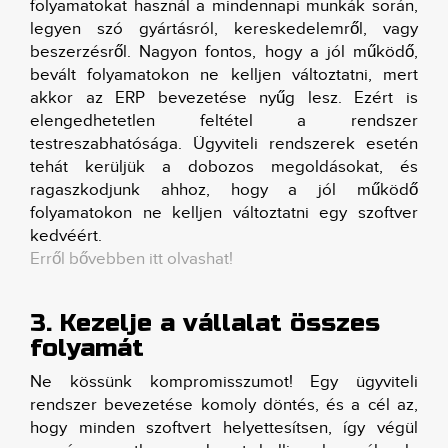
folyamatokat használ a mindennapi munkák során,
legyen szó gyártásról, kereskedelemről, vagy
beszerzésről. Nagyon fontos, hogy a jól működő,
bevált folyamatokon ne kelljen változtatni, mert
akkor az ERP bevezetése nyűg lesz. Ezért is
elengedhetetlen feltétel a rendszer
testreszabhatósága. Ügyviteli rendszerek esetén
tehát kerüljük a dobozos megoldásokat, és
ragaszkodjunk ahhoz, hogy a jól működő
folyamatokon ne kelljen változtatni egy szoftver
kedvéért.
Erről bővebben itt olvashat!
3. Kezelje a vállalat összes
folyamát
Ne kössünk kompromisszumot! Egy ügyviteli
rendszer bevezetése komoly döntés, és a cél az,
hogy minden szoftvert helyettesítsen, így végül