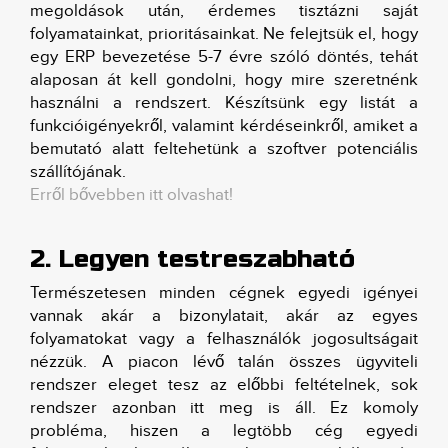
megoldások után, érdemes tisztázni saját
folyamatainkat, prioritásainkat. Ne felejtsük el, hogy
egy ERP bevezetése 5-7 évre szóló döntés, tehát
alaposan át kell gondolni, hogy mire szeretnénk
használni a rendszert. Készítsünk egy listát a
funkcióigényekről, valamint kérdéseinkről, amiket a
bemutató alatt feltehetünk a szoftver potenciális
szállítójának.
Erről bővebben itt olvashat!
2. Legyen testreszabható
Természetesen minden cégnek egyedi igényei
vannak akár a bizonylatait, akár az egyes
folyamatokat vagy a felhasználók jogosultságait
nézzük. A piacon lévő talán összes ügyviteli
rendszer eleget tesz az előbbi feltételnek, sok
rendszer azonban itt meg is áll. Ez komoly
probléma, hiszen a legtöbb cég egyedi