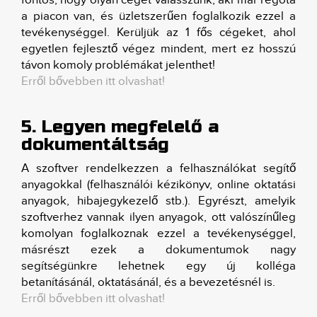
a piacon van, és üzletszerűen foglalkozik ezzel a
tevékenységgel. Kerüljük az 1 fős cégeket, ahol
egyetlen fejlesztő végez mindent, mert ez hosszú
távon komoly problémákat jelenthet!
Erről bővebben itt olvashat!
5. Legyen megfelelő a
dokumentáltság
A szoftver rendelkezzen a felhasználókat segítő
anyagokkal (felhasználói kézikönyv, online oktatási
anyagok, hibajegykezelő stb.). Egyrészt, amelyik
szoftverhez vannak ilyen anyagok, ott valószínűleg
komolyan foglalkoznak ezzel a tevékenységgel,
másrészt ezek a dokumentumok nagy
segítségünkre lehetnek egy új kolléga
betanításánál, oktatásánál, és a bevezetésnél is.
Erről bővebben itt olvashat!