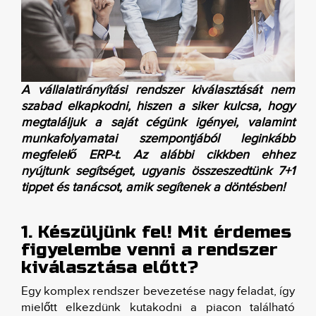
A vállalatirányítási rendszer kiválasztását nem
szabad elkapkodni, hiszen a siker kulcsa, hogy
megtaláljuk a saját cégünk igényei, valamint
munkafolyamatai szempontjából leginkább
megfelelő ERP-t. Az alábbi cikkben ehhez
nyújtunk segítséget, ugyanis összeszedtünk 7+1
tippet és tanácsot, amik segítenek a döntésben!
1. Készüljünk fel! Mit érdemes
figyelembe venni a rendszer
kiválasztása előtt?
Egy komplex rendszer bevezetése nagy feladat, így
mielőtt elkezdünk kutakodni a piacon található