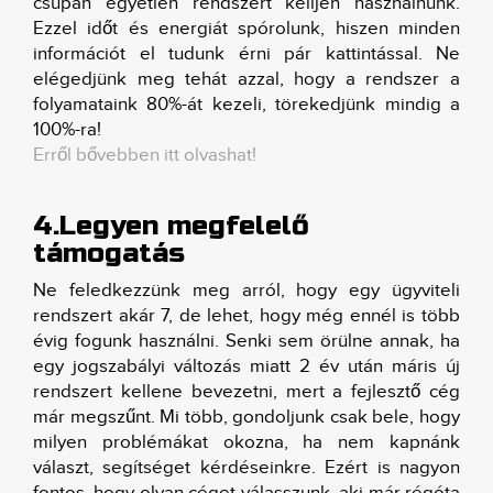
csupán egyetlen rendszert kelljen használnunk.
Ezzel időt és energiát spórolunk, hiszen minden
információt el tudunk érni pár kattintással. Ne
elégedjünk meg tehát azzal, hogy a rendszer a
folyamataink 80%-át kezeli, törekedjünk mindig a
100%-ra!
Erről bővebben itt olvashat!
4.Legyen megfelelő
támogatás
Ne feledkezzünk meg arról, hogy egy ügyviteli
rendszert akár 7, de lehet, hogy még ennél is több
évig fogunk használni. Senki sem örülne annak, ha
egy jogszabályi változás miatt 2 év után máris új
rendszert kellene bevezetni, mert a fejlesztő cég
már megszűnt. Mi több, gondoljunk csak bele, hogy
milyen problémákat okozna, ha nem kapnánk
választ, segítséget kérdéseinkre. Ezért is nagyon
fontos, hogy olyan céget válasszunk, aki már régóta